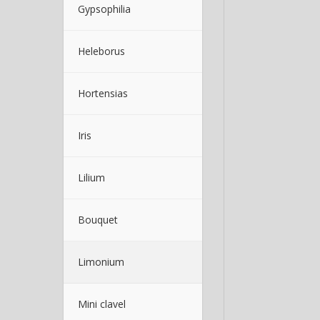
Gypsophilia
Heleborus
Hortensias
Iris
Lilium
Bouquet
Limonium
Mini clavel