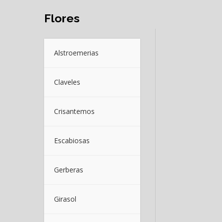
Flores
Alstroemerias
Claveles
Crisantemos
Escabiosas
Gerberas
Girasol