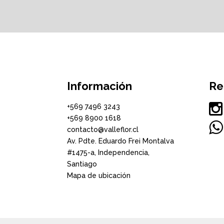
Información
Re

+569 7496 3243
+569 8900 1618

contacto@valleflor.cl
Av. Pdte. Eduardo Frei Montalva
#1475-a, Independencia,
Santiago
Mapa de ubicación