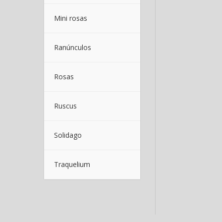
Mini rosas
Ranúnculos
Rosas
Ruscus
Solidago
Traquelium