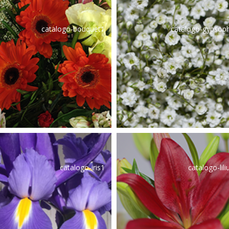
catalogo-bouquet1
catalogo-gypsoph
catalogo-iris1
catalogo-lil