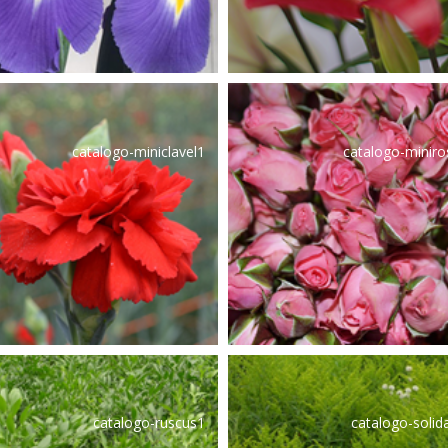
catalogo-miniclavel1
catalogo-minir
catalogo-ruscus1
catalogo-soli