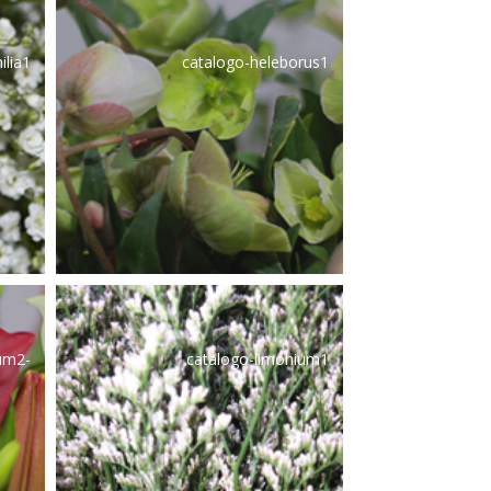
ilia1
catalogo-heleborus1
ium2-
catalogo-limonium1