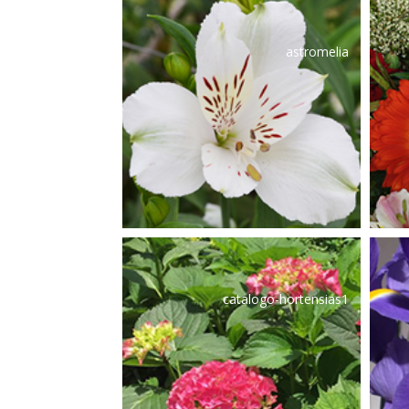
astromelia
catalogo-hortensias1