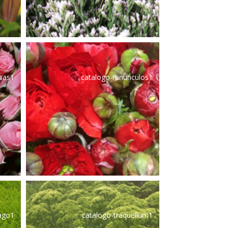
osas1
catalogo-ranunculos1
dago1
catalogo-traquelium1