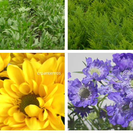
crisantemos
escabi