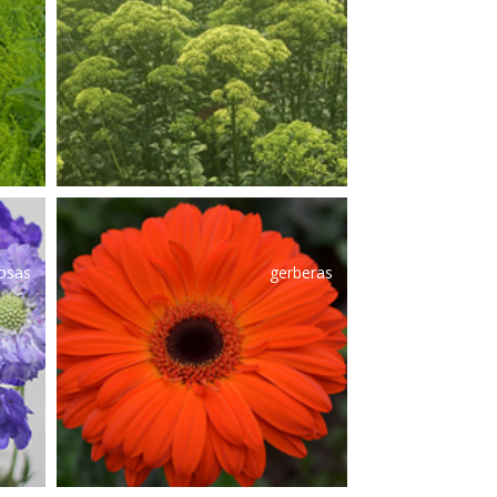
osas
gerberas