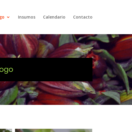
go
Insumos
Calendario
Contacto
logo